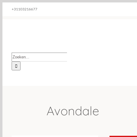
Ga
+31103216677
naar
inhoud
Zoeken
naar:
Avondale