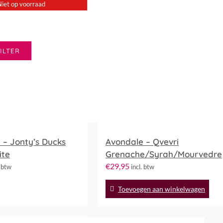
Niet op voorraad
ILTER
 – Jonty’s Ducks
Avondale – Qvevri
ite
Grenache/Syrah/Mourvedre
€
29,95
. btw
incl. btw
Toevoegen aan winkelwagen