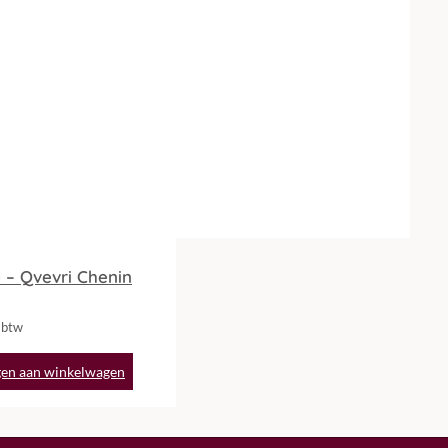
 – Qvevri Chenin
. btw
en aan winkelwagen