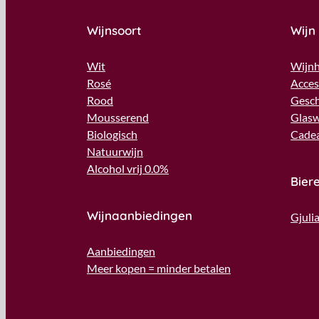
Wijnsoort
Wijn
Wit
Wijnh
Rosé
Acces
Rood
Gesc
Mousserend
Glas
Biologisch
Cade
Natuurwijn
Alcohol vrij 0.0%
Bier
Wijnaanbiedingen
Gjuli
Aanbiedingen
Meer kopen = minder betalen