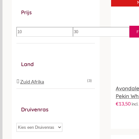
Prijs
F
Min.
Max.
prijs
prijs
Land
(3)
Zuid Afrika
Avondale
Pekin Wh
€
13,50
incl
Druivenras