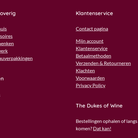
 overig
Klantenservice
uis
Contact pagina
soires
Mijn account
henken
Klantenservice
werk
Betaalmethoden
auverpakkingen
Verzenden & Retourneren
Klachten
Voorwaarden
en
Privacy Policy
a
The Dukes of Wine
Bestellingen ophalen of langs
komen?
Dat kan!