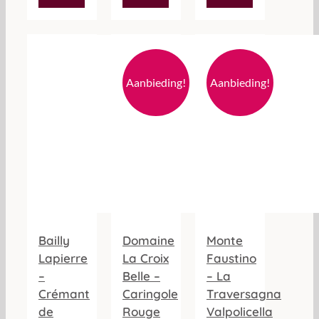
heeft
meerdere
variaties.
Deze
optie
Aanbieding!
Aanbieding!
kan
gekozen
worden
op
de
productpagina
Bailly
Domaine
Monte
Lapierre
La Croix
Faustino
–
Belle –
– La
Crémant
Caringole
Traversagna
de
Rouge
Valpolicella