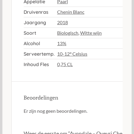
Appelatie
Paarl
Druivenras
Chenin Blanc
Jaargang
2018
Soort
Biologisch
,
Witte wijn
Alcohol
13%
Serveertemp.
10-12° Celsius
Inhoud Fles
0,75 CL
Beoordelingen
Er zijn nog geen beoordelingen.
Wees de eerste om “Avondale – Qvevri Chenin