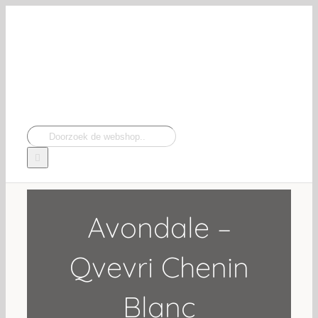
Navigation
Ga
naar
inhoud
Zoeken
naar:
Avondale –
Qvevri Chenin
Blanc