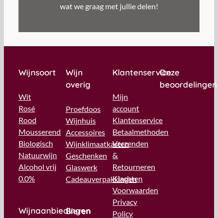
wat we graag met jullie delen!
Wijnsoort
Wijn
Klantenservice
Onze
overig
beoordelingen
Wit
Mijn
Rosé
account
Proefdoos
Rood
Klantenservice
Wijnhuis
Mousserend
Betaalmethoden
Accessoires
Biologisch
Verzenden
Wijnklimaatkasten
Natuurwijn
&
Geschenken
Alcohol vrij
Retourneren
Glaswerk
0.0%
Klachten
Cadeauverpakkingen
Voorwaarden
Privacy
Wijnaanbiedingen
Bieren
Policy