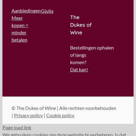
Aanbiedingen
Gjulia
The
Meer
Dukes of
kopen =
Wine
minder
betalen
Bestellingen ophalen
of langs
komen?
Dat kan!
©
The Dukes of Wine | Alle rechten voorbehouden
|
Privacy policy
|
Cookie policy
Page load link
We gebruiken cookies om deze website te verbeteren. Is dat