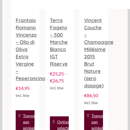
Frantoio
Terra
Vincent
Romano
Fageto
Couche
Vincenzo
– 500
–
– Olio di
Marche
Champagne
Oliva
Bianco
Millésime
Extra
IGT
2015
Vergine
Riserve
Brut
–
Nature
€
25,25
-
Peperoncino
(zero
Prijsklasse:
€
26,75
dosage)
€25,25
€
14,95
incl. btw
tot
€
86,50
incl. btw
€26,75
incl. btw
Toevoegen
Toevoegen
Dit
aan
Opties
aan
product
winkelwagen
selecteren
winkelwagen