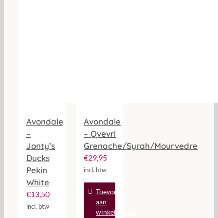
Avondale
Avondale
–
– Qvevri
Jonty’s
Grenache/Syrah/Mourvedre
Ducks
€
29,95
Pekin
incl. btw
White
Toevoegen
€
13,50
aan
incl. btw
winkelwagen