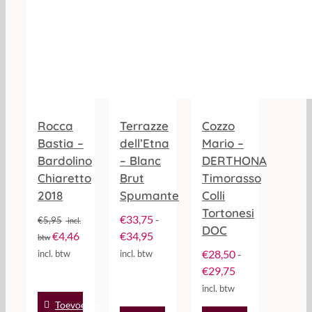
worden
op
de
productpagina
Rocca
Terrazze
Cozzo
Bastia –
dell’Etna
Mario –
Bardolino
– Blanc
DERTHONA
Chiaretto
Brut
Timorasso
2018
Spumante
Colli
Tortonesi
€
33,75
-
€
5,95
incl.
DOC
Prijsklasse:
€
4,46
€
34,95
btw
€33,75
€
28,50
-
incl. btw
incl. btw
tot
Prijsklasse:
€
29,75
€34,95
€28,50
incl. btw
tot
Toevoegen