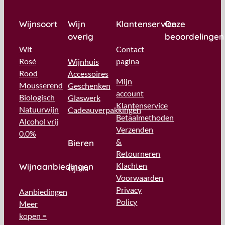
Wijnsoort
Wijn
Klantenservice
Onze
overig
beoordelingen
Wit
Contact
Rosé
pagina
Wijnhuis
Rood
Accessoires
Mijn
Mousserend
Geschenken
account
Biologisch
Glaswerk
Klantenservice
Natuurwijn
Cadeauverpakkingen
Betaalmethoden
Alcohol vrij
Verzenden
0.0%
&
Bieren
Retourneren
Klachten
Wijnaanbiedingen
Gjulia
Voorwaarden
Privacy
Aanbiedingen
Policy
Meer
kopen =