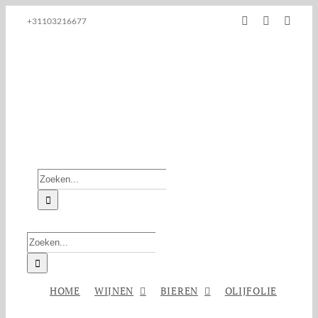
Ga
Facebook
Instagram
E-
+31103216677
naar
mail
inhoud
Zoeken
naar:
Zoeken
naar:
HOME
WIJNEN
BIEREN
OLIJFOLIE