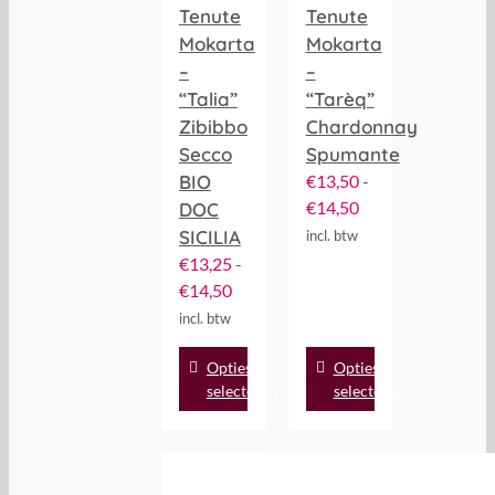
Tenute
Tenute
Mokarta
Mokarta
–
–
“Talia”
“Tarèq”
Zibibbo
Chardonnay
Secco
Spumante
BIO
€
13,50
-
Prijsklasse:
€
14,50
DOC
€13,50
SICILIA
incl. btw
tot
€
13,25
-
€14,50
Prijsklasse:
€
14,50
€13,25
incl. btw
tot
Dit
Dit
Opties
€14,50
Opties
product
product
selecteren
selecteren
heeft
heeft
meerdere
meerdere
variaties.
variaties.
Deze
Deze