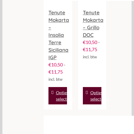
Tenute
Tenute
Mokarta
Mokarta
–
– Grillo
Insolia
DOC
Terre
€
10,50
-
Prijsklasse:
€
11,75
Siciliana
€10,50
IGP
incl. btw
tot
€
10,50
-
€11,75
Prijsklasse:
€
11,75
€10,50
incl. btw
tot
Dit
Dit
Opties
€11,75
Opties
product
product
selecteren
selecteren
heeft
heeft
meerdere
meerdere
variaties.
variaties.
Deze
Deze
optie
optie